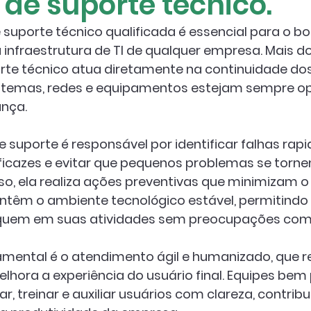
de suporte técnico.
suporte técnico qualificada é essencial para o b
nfraestrutura de TI de qualquer empresa. Mais do
rte técnico atua diretamente na 
continuidade do
istemas, redes e equipamentos estejam sempre 
ança.
 suporte é responsável por 
identificar falhas ra
eficazes e evitar que pequenos problemas se torn
o, ela realiza 
ações preventivas
 que minimizam o 
ntêm o ambiente tecnológico estável, permitindo 
quem em suas atividades sem preocupações com 
mental é o 
atendimento ágil e humanizado
, que 
elhora a experiência do usuário final. Equipes be
, treinar e auxiliar usuários com clareza, contribu