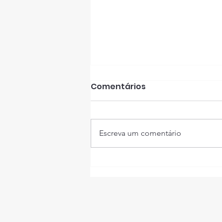
Comentários
Escreva um comentário
Dicas para manutenção
de computadores e
notebooks