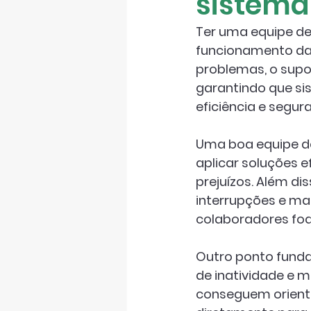
sistema 
Ter uma equipe de 
funcionamento da i
problemas, o supo
garantindo que s
eficiência e segur
Uma boa equipe de
aplicar soluções 
prejuízos. Além diss
interrupções e ma
colaboradores fo
Outro ponto funda
de inatividade e m
conseguem orientar