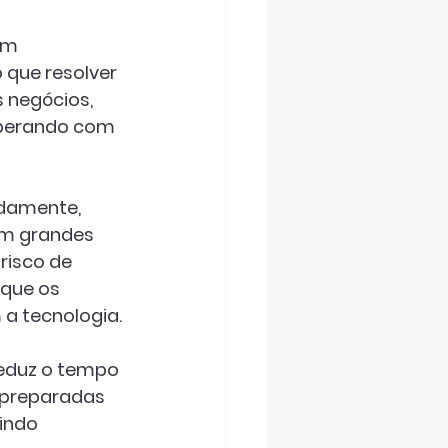
om 
 que resolver 
s negócios
, 
operando com 
pidamente
, 
em grandes 
risco de 
que os 
a tecnologia.
reduz o tempo 
m preparadas 
indo 