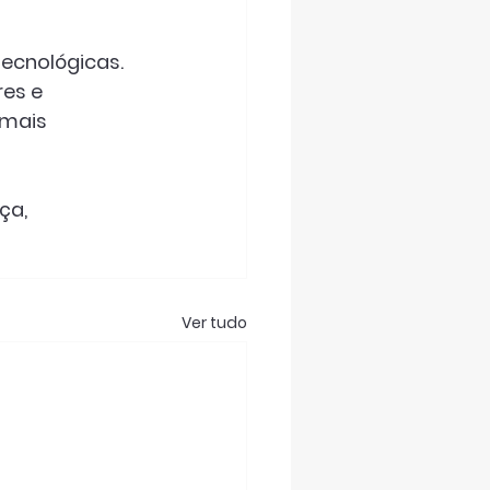
tecnológicas. 
es e 
mais 
ça, 
Ver tudo