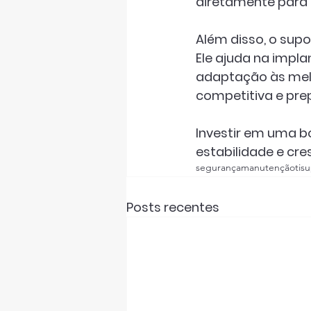
diretamente para 
Além disso, o supo
Ele ajuda na 
impla
adaptação às mel
competitiva e prep
Investir em uma bo
estabilidade e cr
segurança
manutenção
ti
su
Posts recentes