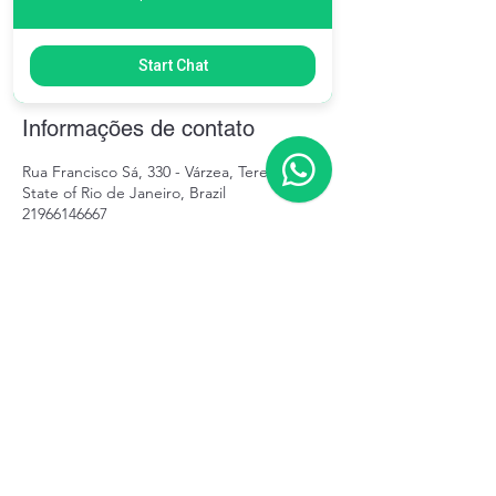
uma estratégia de remediação, pontual, não
periódica e não sistematizada.
Start Chat
Informações de contato
Rua Francisco Sá, 330 - Várzea, Teresópolis -
State of Rio de Janeiro, Brazil
21966146667
controlzsup@gmail.com