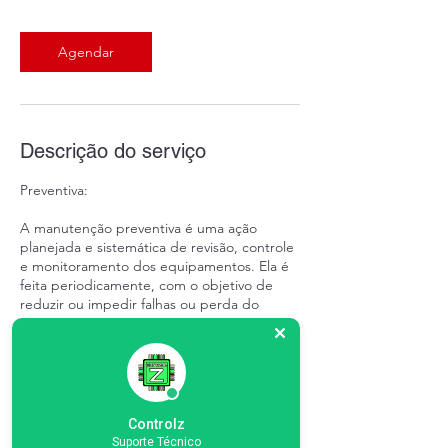
Agendar
Descrição do serviço
Preventiva:
A manutenção preventiva é uma ação
planejada e sistemática de revisão, controle
e monitoramento dos equipamentos. Ela é
feita periodicamente, com o objetivo de
reduzir ou impedir falhas ou perda do
equipamento.
Corretiva:
A manutenção corretiva, ao contrário, é
realizada quando já há a ocorrência de um
Controlz
problema no equipamento. Ou seja, ela é
Suporte Técnico