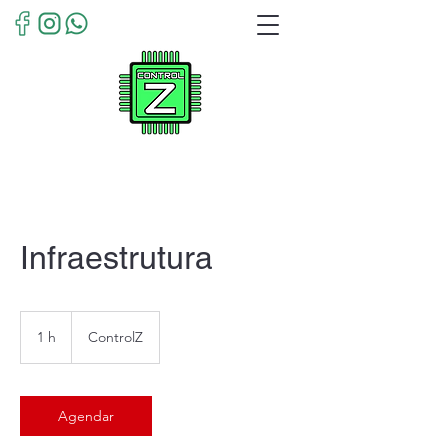
Infraestrutura
1 h
1
ControlZ
Agendar