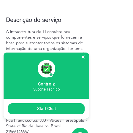
Descrição do serviço
A infraestrutura de TI consiste nos
componentes e serviços que fornecem a
base para sustentar todos os sistemas de
informação de uma organização. Ter uma
organização competitiva exige uma grande
variedade de equipamentos, softwares e
ferramentas de comunicação para funcionar
e fazer o básico, além dos serviços de
profissionais treinados que saibam operar e
administrar toda essa tecnologia.
Controlz
Suporte Técnico
Informações de contato
Start Chat
Rua Francisco Sá, 330 - Várzea, Teresópolis -
State of Rio de Janeiro, Brazil
21966146667